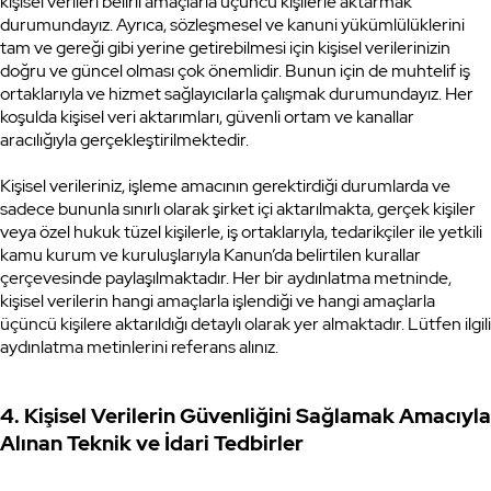
kişisel verileri belirli amaçlarla üçüncü kişilerle aktarmak
durumundayız. Ayrıca, sözleşmesel ve kanuni yükümlülüklerini
tam ve gereği gibi yerine getirebilmesi için kişisel verilerinizin
doğru ve güncel olması çok önemlidir. Bunun için de muhtelif iş
ortaklarıyla ve hizmet sağlayıcılarla çalışmak durumundayız. Her
koşulda kişisel veri aktarımları, güvenli ortam ve kanallar
aracılığıyla gerçekleştirilmektedir.
Kişisel verileriniz, işleme amacının gerektirdiği durumlarda ve
sadece bununla sınırlı olarak şirket içi aktarılmakta, gerçek kişiler
veya özel hukuk tüzel kişilerle, iş ortaklarıyla, tedarikçiler ile yetkili
kamu kurum ve kuruluşlarıyla Kanun’da belirtilen kurallar
çerçevesinde paylaşılmaktadır. Her bir aydınlatma metninde,
kişisel verilerin hangi amaçlarla işlendiği ve hangi amaçlarla
üçüncü kişilere aktarıldığı detaylı olarak yer almaktadır. Lütfen ilgili
aydınlatma metinlerini referans alınız.
4. Kişisel Verilerin Güvenliğini Sağlamak Amacıyla
Alınan Teknik ve İdari Tedbirler