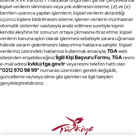
isteme; KVK Kanunu 7. maddede öngörülen şartlar çerçevesinde
kişisel verilerin silinmesini veya yok edilmesini isteme; (d) ve (e)
bentleri uyarınca yapılan işlemlerin, kişisel verilerin aktarıldığı
üçüncü kişilere bildirilmesini isteme; işlenen verilerin münhasıran
otomatik sistemler vasıtasıyla analiz edilmesi suretiyle kişinin
kendisi aleyhine bir sonucun ortaya çıkmasına itiraz etme; kişisel
verilerin kanuna aykırı olarak işlenmesi sebebiyle zarara uğraması
hâlinde zararın giderilmesini talep etme haklarına sahiptir. Kişisel
verileriniz üzerindeki haklarınızı kullanmak amacıyla;
TGA
web
sitesinden erişebileceğiniz
İlgili Kişi Başvuru Formu, TGA
resmi
e-mail adresi
kvkk@tga.gov.tr
veya resmi telefon hattı olan
“0212 970 98 99”
numarası üzerinden gerekli değişiklik,
güncelleme ve/veya silme gibi işlemleri ve ilgili talepleri
gerçekleştirebilirsiniz.