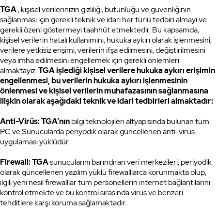
TGA
, kişisel verilerinizin gizliliği, bütünlüğü ve güvenliğinin
sağlanması için gerekli teknik ve idari her türlü tedbiri almayı ve
gerekli özeni göstermeyi taahhüt etmektedir. Bu kapsamda,
kişisel verilerin hatalı kullanımını, hukuka aykırı olarak işlenmesini,
verilere yetkisiz erişimi, verilerin ifşa edilmesini, değiştirilmesini
veya imha edilmesini engellemek için gerekli önlemleri
almaktayız.
TGA işlediği kişisel verilere hukuka aykırı erişimin
engellenmesi, bu verilerin hukuka aykırı işlenmesinin
önlenmesi ve kişisel verilerin muhafazasının sağlanmasına
ilişkin olarak aşağıdaki teknik ve idari tedbirleri almaktadır:
Anti-Virüs: TGA’nın
bilgi teknolojileri altyapısında bulunan tüm
PC ve Sunucularda periyodik olarak güncellenen anti-virüs
uygulaması yüklüdür.
Firewall: TGA
sunucularını barındıran veri merkezileri, periyodik
olarak güncellenen yazılım yüklü firewalllarca korunmakta olup,
ilgili yeni nesil firewalllar tüm personellerin internet bağlantılarını
kontrol etmekte ve bu kontrol sırasında virüs ve benzeri
tehditlere karşı koruma sağlamaktadır.