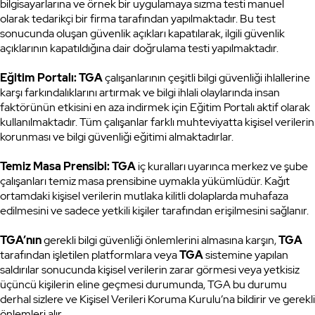
bilgisayarlarına ve örnek bir uygulamaya sızma testi manuel
olarak tedarikçi bir firma tarafından yapılmaktadır. Bu test
sonucunda oluşan güvenlik açıkları kapatılarak, ilgili güvenlik
açıklarının kapatıldığına dair doğrulama testi yapılmaktadır.
Eğitim Portalı: TGA
çalışanlarının çeşitli bilgi güvenliği ihlallerine
karşı farkındalıklarını artırmak ve bilgi ihlali olaylarında insan
faktörünün etkisini en aza indirmek için Eğitim Portalı aktif olarak
kullanılmaktadır. Tüm çalışanlar farklı muhteviyatta kişisel verilerin
korunması ve bilgi güvenliği eğitimi almaktadırlar.
Temiz Masa Prensibi: TGA
iç kuralları uyarınca merkez ve şube
çalışanları temiz masa prensibine uymakla yükümlüdür. Kağıt
ortamdaki kişisel verilerin mutlaka kilitli dolaplarda muhafaza
edilmesini ve sadece yetkili kişiler tarafından erişilmesini sağlanır.
TGA’nın
gerekli bilgi güvenliği önlemlerini almasına karşın,
TGA
tarafından işletilen platformlara veya
TGA
sistemine yapılan
saldırılar sonucunda kişisel verilerin zarar görmesi veya yetkisiz
üçüncü kişilerin eline geçmesi durumunda, TGA bu durumu
derhal sizlere ve Kişisel Verileri Koruma Kurulu’na bildirir ve gerekli
önlemleri alır.