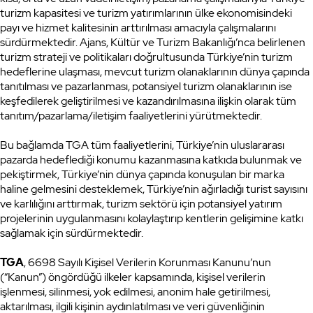
turizm kapasitesi ve turizm yatırımlarının ülke ekonomisindeki
payı ve hizmet kalitesinin arttırılması amacıyla çalışmalarını
sürdürmektedir. Ajans, Kültür ve Turizm Bakanlığı’nca belirlenen
turizm strateji ve politikaları doğrultusunda Türkiye’nin turizm
hedeflerine ulaşması, mevcut turizm olanaklarının dünya çapında
tanıtılması ve pazarlanması, potansiyel turizm olanaklarının ise
keşfedilerek geliştirilmesi ve kazandırılmasına ilişkin olarak tüm
tanıtım/pazarlama/iletişim faaliyetlerini yürütmektedir.
Bu bağlamda TGA tüm faaliyetlerini, Türkiye’nin uluslararası
pazarda hedeflediği konumu kazanmasına katkıda bulunmak ve
pekiştirmek, Türkiye’nin dünya çapında konuşulan bir marka
haline gelmesini desteklemek, Türkiye’nin ağırladığı turist sayısını
ve karlılığını arttırmak, turizm sektörü için potansiyel yatırım
projelerinin uygulanmasını kolaylaştırıp kentlerin gelişimine katkı
sağlamak için sürdürmektedir.
TGA
, 6698 Sayılı Kişisel Verilerin Korunması Kanunu’nun
(“Kanun”) öngördüğü ilkeler kapsamında, kişisel verilerin
işlenmesi, silinmesi, yok edilmesi, anonim hale getirilmesi,
aktarılması, ilgili kişinin aydınlatılması ve veri güvenliğinin