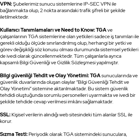
VPN:
Şubelerimiz sunucu sistemlerine IP-SEC VPN ile
bağlanmakta olup, 2 nokta arasındaki trafik şifreli bir şekilde
iletilmektedir.
Kullanıcı Tanımlamaları ve Need to Know: TGA
ve
çalışanlarının TGA sistemlerine olan yetkileri sadece iş tanımları ile
gerekli olduğu ölçüde sınırlandırılmış olup, herhangi bir yetki ve
görev değişikliği söz konusu olması durumunda sistemsel yetkileri
de ivedi olarak güncellenmektedir. Tüm çalışanlarla ayrıca
kapsamlı Bilgi Güvenliği ve Gizlilik Sözleşmesi yapılmıştır.
Bilgi güvenliği Tehdit ve Olay Yönetimi: TGA
sunucularında ve
güvenlik duvarlarında oluşan olaylar “Bilgi Güvenliği Tehdit ve
Olay Yönetimi” sistemine aktarılmaktadır. Bu sistem güvenlik
tehdidi oluştuğunda sorumlu personelleri uyarmakta ve ivedi bir
şekilde tehdide cevap verilmesi imkânı sağlamaktadır.
SSL:
Kişisel verilerin alındığı web sitesindeki tüm alanlar SSL ile
korur.
Sızma Testi:
Periyodik olarak TGA sistemindeki sunuculara,