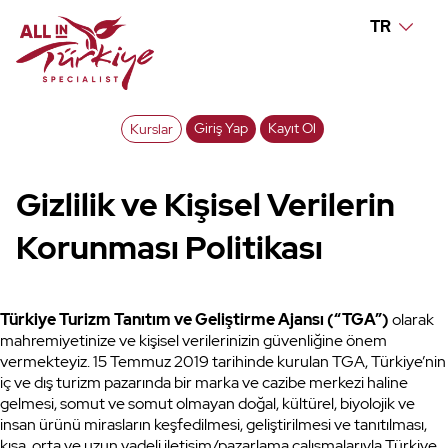
TR
Giriş Yap
Kayıt Ol
Kurslar
Gizlilik ve Kişisel Verilerin
Korunması Politikası
Türkiye Turizm Tanıtım ve Geliştirme Ajansı (“TGA”)
olarak
mahremiyetinize ve kişisel verilerinizin güvenliğine önem
vermekteyiz. 15 Temmuz 2019 tarihinde kurulan TGA, Türkiye’nin
iç ve dış turizm pazarında bir marka ve cazibe merkezi haline
gelmesi, somut ve somut olmayan doğal, kültürel, biyolojik ve
insan ürünü mirasların keşfedilmesi, geliştirilmesi ve tanıtılması,
kısa, orta ve uzun vadeli iletişim/pazarlama çalışmalarıyla Türkiye